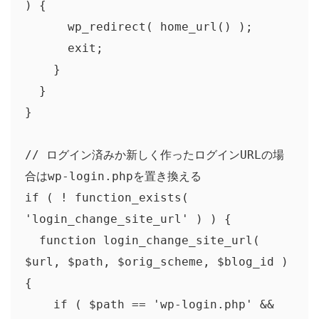
) {

      wp_redirect( home_url() );

      exit;

    }

  }

}

// ログイン済みか新しく作ったログインURLの場
合はwp-login.phpを置き換える

if ( ! function_exists( 
'login_change_site_url' ) ) {

  function login_change_site_url( 
$url, $path, $orig_scheme, $blog_id ) 
{

    if ( $path == 'wp-login.php' &&
