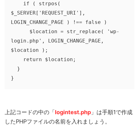
    if ( strpos( 
$_SERVER['REQUEST_URI'], 
LOGIN_CHANGE_PAGE ) !== false )

      $location = str_replace( 'wp-
login.php', LOGIN_CHANGE_PAGE, 
$location );

    return $location;

  }

上記コードの中の「
logintest.php
」は手順1で作成
したPHPファイルの名前を入れましょう。