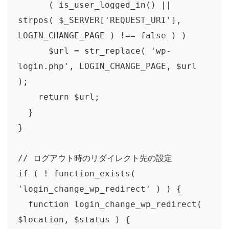
      ( is_user_logged_in() || 
strpos( $_SERVER['REQUEST_URI'], 
LOGIN_CHANGE_PAGE ) !== false ) )

      $url = str_replace( 'wp-
login.php', LOGIN_CHANGE_PAGE, $url 
);

    return $url;

  }

}

// ログアウト時のリダイレクト先の設定

if ( ! function_exists( 
'login_change_wp_redirect' ) ) {

  function login_change_wp_redirect( 
$location, $status ) {
