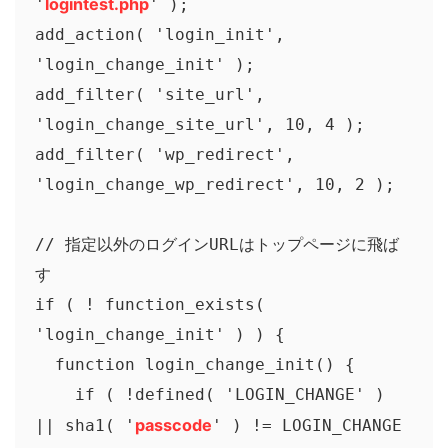
logintest.php
'
' );

add_action( 'login_init', 
'login_change_init' );

add_filter( 'site_url', 
'login_change_site_url', 10, 4 );

add_filter( 'wp_redirect', 
'login_change_wp_redirect', 10, 2 );

// 指定以外のログインURLはトップページに飛ば
す

if ( ! function_exists( 
'login_change_init' ) ) {

  function login_change_init() {

    if ( !defined( 'LOGIN_CHANGE' ) 
passcode
|| sha1( '
' ) != LOGIN_CHANGE 